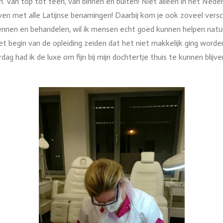
n. Van top tot teen, van binnen en buiten! Niet alleen in het Nede
en met alle Latijnse benamingen! Daarbij kom je ook zoveel vers
nnen en behandelen, wil ik mensen echt goed kunnen helpen natuu
 begin van de opleiding zeiden dat het niet makkelijk ging worde
dag had ik de luxe om fijn bij mijn dochtertje thuis te kunnen blijve