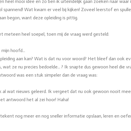
n heel mooi idee en zo ben ik uiteindelijk gaan zoeken naar waar 
l spannend! Wat kwam er veel bij kijken! Zoveel leerstof en spul
aan begon, want deze opleiding is pittig.
t meteen heel soepel, toen mij de vraag werd gesteld:
mijn hoofd...
e opleiding aan kan? Wat is dat nu voor woord? Het bleef dan ook ev
 wat ze nu precies bedoelde... ? Ik snapte dus gewoon heel die vraa
antwoord was een stuk simpeler dan de vraag was:
 al wat nieuws geleerd. Ik vergeet dat nu ook gewoon nooit meer 
het antwoord het al zei hoor! Haha!
betekent nog meer en nog sneller informatie opslaan, leren en oefe