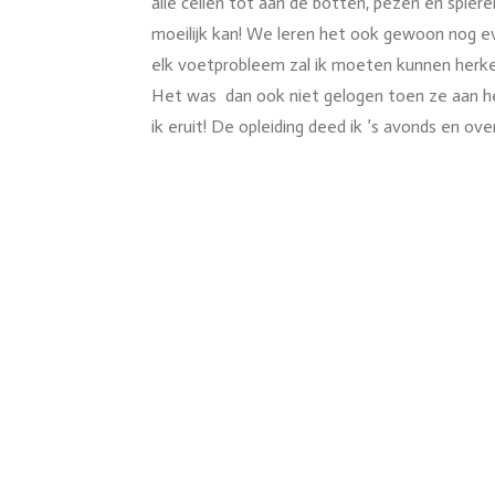
alle cellen tot aan de botten, pezen en spiere
moeilijk kan! We leren het ook gewoon nog ev
elk voetprobleem zal ik moeten kunnen herke
Het was dan ook niet gelogen toen ze aan het
ik eruit! De opleiding deed ik ’s avonds en over