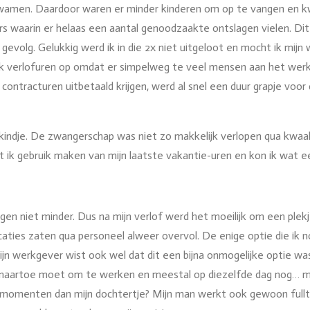
amen. Daardoor waren er minder kinderen om op te vangen en kwa
waarin er helaas een aantal genoodzaakte ontslagen vielen. Dit wa
 gevolg. Gelukkig werd ik in die 2x niet uitgeloot en mocht ik m
ik verlofuren op omdat er simpelweg te veel mensen aan het werk 
 contracturen uitbetaald krijgen, werd al snel een duur grapje voor
indje. De zwangerschap was niet zo makkelijk verlopen qua kwaal
cht ik gebruik maken van mijn laatste vakantie-uren en kon ik wat
ngen niet minder. Dus na mijn verlof werd het moeilijk om een ple
ocaties zaten qua personeel alweer overvol. De enige optie die ik
ijn werkgever wist ook wel dat dit een bijna onmogelijke optie wa
 naartoe moet om te werken en meestal op diezelfde dag nog… m
 momenten dan mijn dochtertje? Mijn man werkt ook gewoon fullti