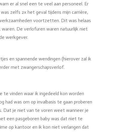
m er al snel een te veel aan personeel. Er
s zelfs 2x het geval tijdens mijn carrière,
ijn werkzaamheden voortzetten. Dit was helaas
waren. De verlofuren waren natuurlijk niet
 de werkgever.
tjes en spannende wendingen (hierover zal ik
 eerder met zwangerschapsverlof.
kje te vinden waar ik ingedeeld kon worden
 nog had was om op invalbasis te gaan proberen
s. Dat je niet van te voren weet wanneer je
et een pasgeboren baby was dat niet te
me op kantoor en ik kon niet verlangen dat