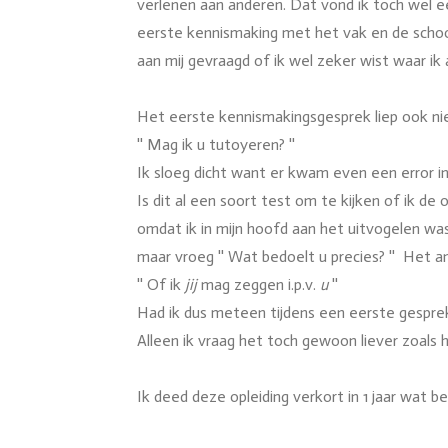
verlenen aan anderen. Dat vond ik toch wel ee
eerste kennismaking met het vak en de schoo
aan mij gevraagd of ik wel zeker wist waar ik 
Het eerste kennismakingsgesprek liep ook nie
'' Mag ik u tutoyeren? ''
Ik sloeg dicht want er kwam even een error in 
Is dit al een soort test om te kijken of ik d
omdat ik in mijn hoofd aan het uitvogelen was,
maar vroeg '' Wat bedoelt u precies? '' Het 
'' Of ik
jij
mag zeggen i.p.v.
u
''
Had ik dus meteen tijdens een eerste gesprek
Alleen ik vraag het toch gewoon liever zoals 
Ik deed deze opleiding verkort in 1 jaar wat 