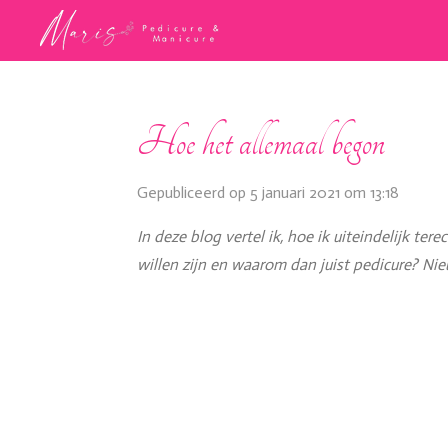
Ga
direct
naar
de
Hoe het allemaal begon
hoofdinhoud
Gepubliceerd op 5 januari 2021 om 13:18
In deze blog vertel ik, hoe ik uiteindelijk 
willen zijn en waarom dan juist pedicure? Nieu