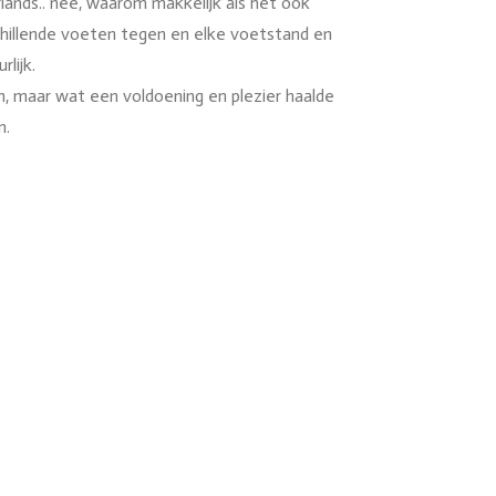
rlands.. nee, waarom makkelijk als het ook
chillende voeten tegen en elke voetstand en
rlijk.
n, maar wat een voldoening en plezier haalde
n.