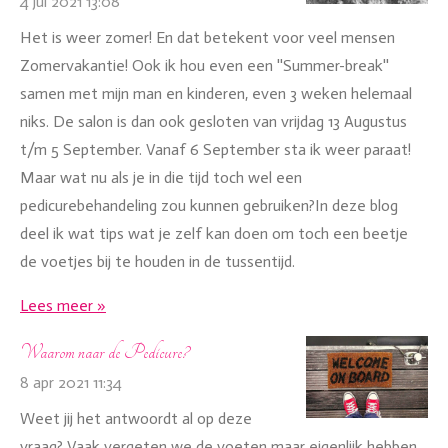
4 jul 2021
13:08
Het is weer zomer! En dat betekent voor veel mensen
Zomervakantie! Ook ik hou even een ''Summer-break''
samen met mijn man en kinderen, even 3 weken helemaal
niks. De salon is dan ook gesloten van vrijdag 13 Augustus
t/m 5 September. Vanaf 6 September sta ik weer paraat!
Maar wat nu als je in die tijd toch wel een
pedicurebehandeling zou kunnen gebruiken?In deze blog
deel ik wat tips wat je zelf kan doen om toch een beetje
de voetjes bij te houden in de tussentijd.
Lees meer »
Waarom naar de Pedicure?
8 apr 2021
11:34
Weet jij het antwoordt al op deze
vraag? Vaak vergeten we de voeten maar eigenlijk hebben