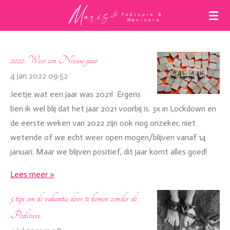
Ga
direct
naar
de
2022: Weer een Nieuw jaar
hoofdinhoud
4 jan 2022
09:52
Jeetje wat een jaar was 2021! Ergens
ben ik wel blij dat het jaar 2021 voorbij is. 3x in Lockdown en
de eerste weken van 2022 zijn ook nog onzeker, niet
wetende of we echt weer open mogen/blijven vanaf 14
januari. Maar we blijven positief, dit jaar komt alles goed!
Lees meer »
5 tips om de vakantie door te komen zonder de
Pedicure.